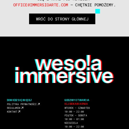
OFFICE@IMMERSIOARTE.COM
 – CHĘTNIE POMOŻEMY.
WRÓĆ DO STRONY GŁÓWNEJ
DOWIEDZ SIĘ WIĘCEJ
GODZINY OTWARCIA
KLUBOKAWIARNIA
POLITYKA PRYWATNOŚCI
REGULAMIN
WTOREK ― CZWARTEK
KONTAKT
10:00 ― 22:00
PIĄTEK ― SOBOTA
10:00 ― 01:00
NIEDZIELA
10:00 ― 22:00