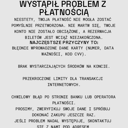
WYSTĄPIŁ PROBLEM Z 
PŁATNOŚCIĄ
NIESTETY, TWOJA PŁATNOŚĆ NIE MOGŁA ZOSTAĆ 
POMYŚLNIE PRZETWORZONA. NIE MARTW SIĘ, TWOJE 
KONTO NIE ZOSTAŁO OBCIĄŻONE, A REZERWACJA 
BILETÓW JEST WCIĄŻ NIEZAKOŃCZONA.
NAJCZĘSTSZE PRZYCZYNY TO:
BŁĘDNIE WPROWADZONE DANE KARTY (NUMER, DATA 
WAŻNOŚCI, KOD CVV).
BRAK WYSTARCZAJĄCYCH ŚRODKÓW NA KONCIE.
PRZEKROCZONE LIMITY DLA TRANSAKCJI 
INTERNETOWYCH.
CHWILOWY BŁĄD PO STRONIE BANKU LUB OPERATORA 
PŁATNOŚCI.
PROSIMY, ZWERYFIKUJ SWOJE DANE I SPRÓBUJ 
DOKONAĆ ZAKUPU JESZCZE RAZ.
JEŚLI PROBLEM NADAL WYSTĘPUJE, SKONTAKTUJ 
SIĘ Z NAMI POD ADRESEM 