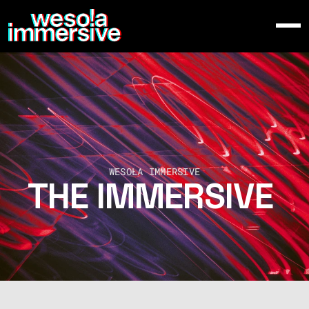
O NAS
WYSTAWA
WYDARZENIA
Select Language
Polish
KUP BILET
WESOŁA IMMERSIVE
THE IMMERSIVE 
EXHIBITION