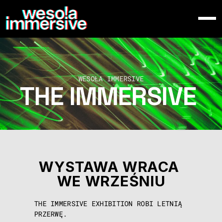
O NAS
WYSTAWA
WYDARZENIA
Select Language
Polish
KUP BILET
WESOŁA IMMERSIVE
THE IMMERSIVE 
EXHIBITION
WYSTAWA WRACA 
WE WRZEŚNIU
THE IMMERSIVE EXHIBITION ROBI LETNIĄ 
PRZERWĘ.