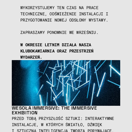
WYKORZYSTUJEMY TEN CZAS NA PRACE 
TECHNICZNE, ODŚWIEŻENIE INSTALACJI I 
PRZYGOTOWANIE NOWEJ ODSŁONY WYSTAWY.
ZAPRASZAMY PONOWNIE WE WRZEŚNIU.
W OKRESIE LETNIM DZIAŁA NASZA 
KLUBOKAWIARNIA ORAZ PRZESTRZEŃ 
WYDARZEŃ.
WESOŁA IMMERSIVE: THE IMMERSIVE 
EXHIBITION
PRZED TOBĄ PRZYSZŁOŚĆ SZTUKI: INTERAKTYWNE 
INSTALACJE, W KTÓRYCH ŚWIATŁO, DŹWIĘK 
I SZTUCZNA INTELIGENCJA TWORZĄ PORYWAJĄCE, 