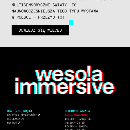
MULTISENSORYCZNE ŚWIATY. TO 
NAJNOWOCZEŚNIEJSZA TEGO TYPU WYSTAWA 
W POLSCE – PRZEŻYJ TO!
DOWIEDZ SIĘ WIĘCEJ
DOWIEDZ SIĘ WIĘCEJ
GODZINY OTWARCIA
KLUBOKAWIARNIA
POLITYKA PRYWATNOŚCI
REGULAMIN
WTOREK ― CZWARTEK
KONTAKT
10:00 ― 22:00
PIĄTEK ― SOBOTA